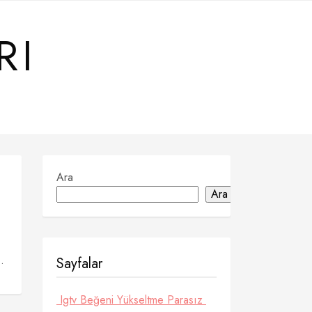
RI
Ara
Ara
.
Sayfalar
Igtv Beğeni Yükseltme Parasız