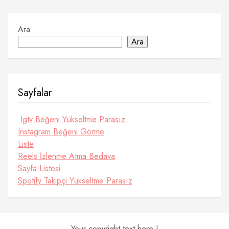
Ara
Ara
Sayfalar
Igtv Beğeni Yükseltme Parasız
Instagram Beğeni Görme
Liste
Reels İzlenme Atma Bedava
Sayfa Listesi
Spotify Takipçi Yükseltme Parasız
Your copyright text here !