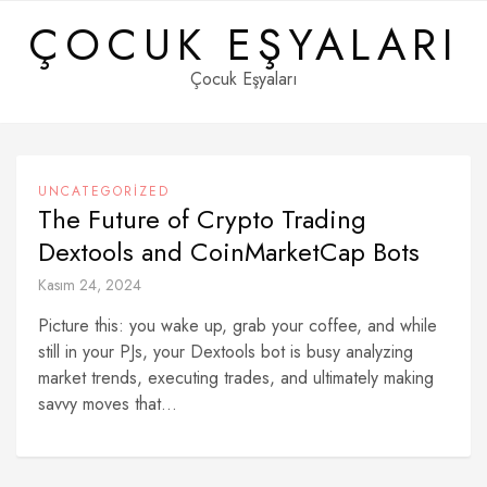
Skip
ÇOCUK EŞYALARI
to
content
Çocuk Eşyaları
UNCATEGORIZED
The Future of Crypto Trading
Dextools and CoinMarketCap Bots
Kasım 24, 2024
Picture this: you wake up, grab your coffee, and while
still in your PJs, your Dextools bot is busy analyzing
market trends, executing trades, and ultimately making
savvy moves that...