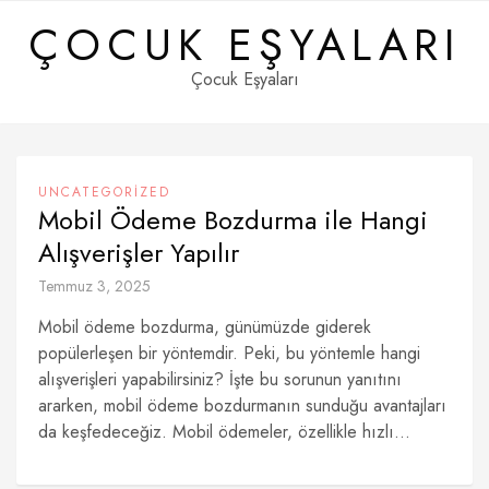
Skip
ÇOCUK EŞYALARI
to
content
Çocuk Eşyaları
UNCATEGORIZED
Mobil Ödeme Bozdurma ile Hangi
Alışverişler Yapılır
Temmuz 3, 2025
Mobil ödeme bozdurma, günümüzde giderek
popülerleşen bir yöntemdir. Peki, bu yöntemle hangi
alışverişleri yapabilirsiniz? İşte bu sorunun yanıtını
ararken, mobil ödeme bozdurmanın sunduğu avantajları
da keşfedeceğiz. Mobil ödemeler, özellikle hızlı...