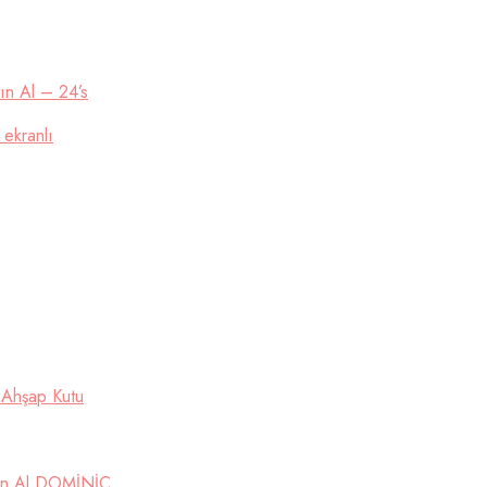
ın Al – 24’s
 ekranlı
 Ahşap Kutu
tın Al DOMİNİC