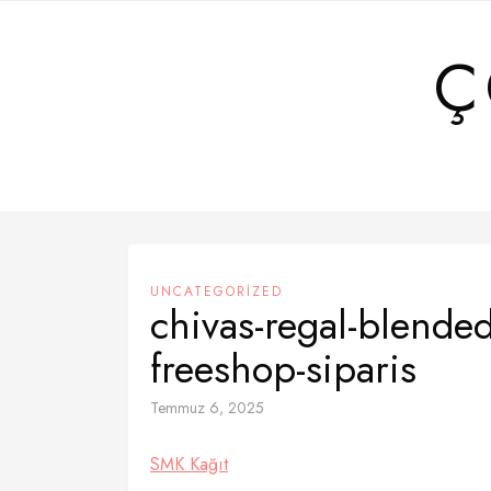
Skip
to
Ç
content
UNCATEGORIZED
chivas-regal-blended
freeshop-siparis
Temmuz 6, 2025
SMK Kağıt