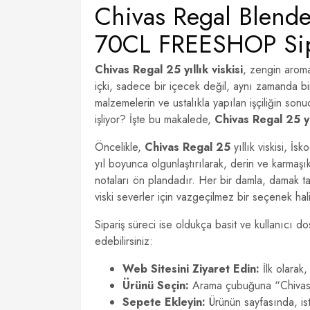
Chivas Regal Blende
70CL FREESHOP Sip
Chivas Regal 25 yıllık viskisi
, zengin aromas
içki, sadece bir içecek değil, aynı zamanda b
malzemelerin ve ustalıkla yapılan işçiliğin sonu
işliyor? İşte bu makalede,
Chivas Regal 25 yı
Öncelikle,
Chivas Regal 25
yıllık viskisi, İsk
yıl boyunca olgunlaştırılarak, derin ve karmaşı
notaları ön plandadır. Her bir damla, damak ta
viski severler için vazgeçilmez bir seçenek hali
Sipariş süreci ise oldukça basit ve kullanıcı 
edebilirsiniz:
Web Sitesini Ziyaret Edin:
İlk olarak
Ürünü Seçin:
Arama çubuğuna “Chivas R
Sepete Ekleyin:
Ürünün sayfasında, ist