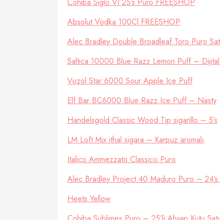
Cohiba Siglo VI 25’s Puro FREESHOP
Absolut Vodka 100Cl FREESHOP
Alec Bradley Double Broadleaf Toro Puro Sat
Saltica 10000 Blue Razz Lemon Puff – Dijital
Vozol Star 6000 Sour Apple Ice Puff
Elf Bar BC6000 Blue Razz Ice Puff – Nasty
Handelsgold Classic Wood Tip sigarillo – 5’s
LM Loft Mix ithal sigara – Karpuz aromalı
Italico Ammezzato Classico Puro
Alec Bradley Project 40 Maduro Puro – 24’s
Heets Yellow
Cohiba Sublimes Puro – 25’li Ahşap Kutu Sa