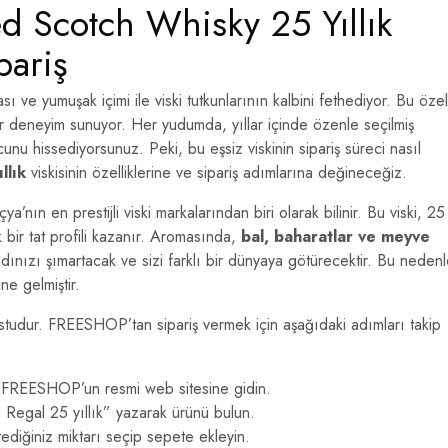
d Scotch Whisky 25 Yıllık
ariş
ı ve yumuşak içimi ile viski tutkunlarının kalbini fethediyor. Bu özel
ir deneyim sunuyor. Her yudumda, yıllar içinde özenle seçilmiş
cunu hissediyorsunuz. Peki, bu eşsiz viskinin sipariş süreci nasıl
llık
viskisinin özelliklerine ve sipariş adımlarına değineceğiz.
oçya’nın en prestijli viski markalarından biri olarak bilinir. Bu viski, 25
k bir tat profili kazanır. Aromasında,
bal, baharatlar ve meyve
dınızı şımartacak ve sizi farklı bir dünyaya götürecektir. Bu nedenl
ne gelmiştir.
dostudur. FREESHOP’tan sipariş vermek için aşağıdaki adımları takip
, FREESHOP’un resmi web sitesine gidin.
egal 25 yıllık” yazarak ürünü bulun.
ediğiniz miktarı seçip sepete ekleyin.