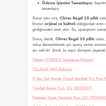
Ödeme İşlemini Tamamlayın:
Sepetini
tamamlayın.
Bunun yanı sıra,
Chivas Regal 25 yıllık
visk
Ürünün
orijinal ve kaliteli
olduğundan emin olu
girdiğinizden emin olun. Bu, siparişinizin zama
Sonuç olarak,
Chivas Regal 25 yıllık
viskisi
viskiyi deneyimlemek için sipariş verme sürecin
anı saklıdır. Şimdi, bu eşsiz deneyimi yaşamak 
Villiger CORRIDA Nicaragua Robusto
VILLIGER 1492 Robusto
El Rey Del Mundo Grand Marshall 10’s Pur
Trinidad Reyes Puro 12’s FREESHOP
Partagas Super Partagás Puro 25’s FREESH