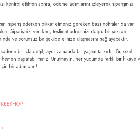
zi kontrol ettikten sonra, ödeme adımlarını izleyerek siparişinizi
isini sipariş ederken dikkat etmeniz gereken bazı noktalar da var.
n. Siparişinizi verirken, teslimat adresinizi doğru bir şekilde
nında ve sorunsuz bir şekilde elinize ulaşmasını sağlayacaktır.
, sadece bir içki değil, aynı zamanda bir yaşam tarzıdır. Bu özel
i hemen başlatabilirsiniz. Unutmayın, her yudumda farklı bir hikaye 
için bir adım atın!
o FREESHOP
OP