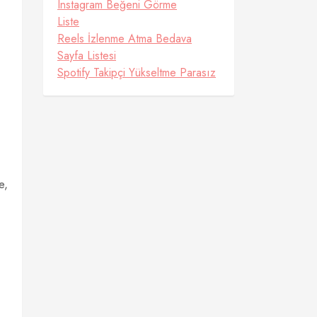
Instagram Beğeni Görme
Liste
Reels İzlenme Atma Bedava
Sayfa Listesi
Spotify Takipçi Yükseltme Parasız
e,