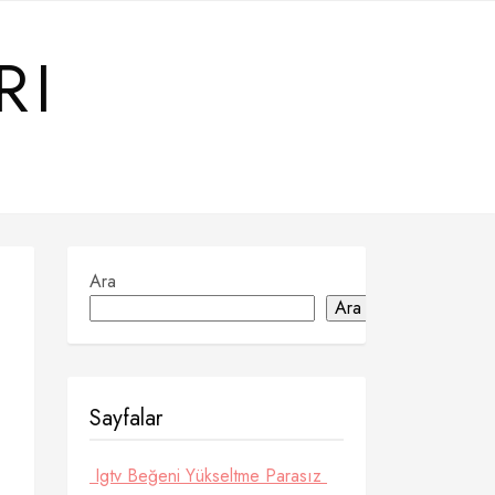
RI
Ara
Ara
Sayfalar
Igtv Beğeni Yükseltme Parasız