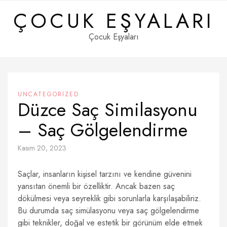
Skip
ÇOCUK EŞYALARI
to
content
Çocuk Eşyaları
UNCATEGORIZED
Düzce Saç Similasyonu
– Saç Gölgelendirme
Kasım 20, 2023
Saçlar, insanların kişisel tarzını ve kendine güvenini
yansıtan önemli bir özelliktir. Ancak bazen saç
dökülmesi veya seyreklik gibi sorunlarla karşılaşabiliriz.
Bu durumda saç simülasyonu veya saç gölgelendirme
gibi teknikler, doğal ve estetik bir görünüm elde etmek