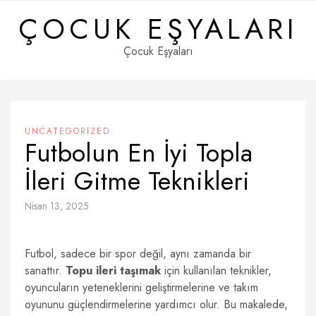
Skip
ÇOCUK EŞYALARI
to
content
Çocuk Eşyaları
UNCATEGORIZED
Futbolun En İyi Topla
İleri Gitme Teknikleri
Nisan 13, 2025
Futbol, sadece bir spor değil, aynı zamanda bir
sanattır.
Topu ileri taşımak
için kullanılan teknikler,
oyuncuların yeteneklerini geliştirmelerine ve takım
oyununu güçlendirmelerine yardımcı olur. Bu makalede,