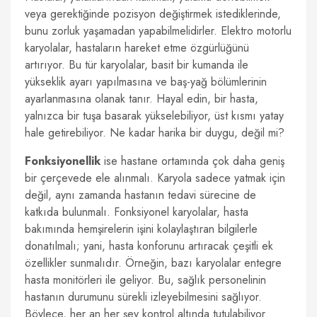
veya gerektiğinde pozisyon değiştirmek istediklerinde,
bunu zorluk yaşamadan yapabilmelidirler. Elektro motorlu
karyolalar, hastaların hareket etme özgürlüğünü
artırıyor. Bu tür karyolalar, basit bir kumanda ile
yükseklik ayarı yapılmasına ve baş-yağ bölümlerinin
ayarlanmasına olanak tanır. Hayal edin, bir hasta,
yalnızca bir tuşa basarak yükselebiliyor, üst kısmı yatay
hale getirebiliyor. Ne kadar harika bir duygu, değil mi?
Fonksiyonellik
ise hastane ortamında çok daha geniş
bir çerçevede ele alınmalı. Karyola sadece yatmak için
değil, aynı zamanda hastanın tedavi sürecine de
katkıda bulunmalı. Fonksiyonel karyolalar, hasta
bakımında hemşirelerin işini kolaylaştıran bilgilerle
donatılmalı; yani, hasta konforunu artıracak çeşitli ek
özellikler sunmalıdır. Örneğin, bazı karyolalar entegre
hasta monitörleri ile geliyor. Bu, sağlık personelinin
hastanın durumunu sürekli izleyebilmesini sağlıyor.
Böylece, her an her şey kontrol altında tutulabiliyor.