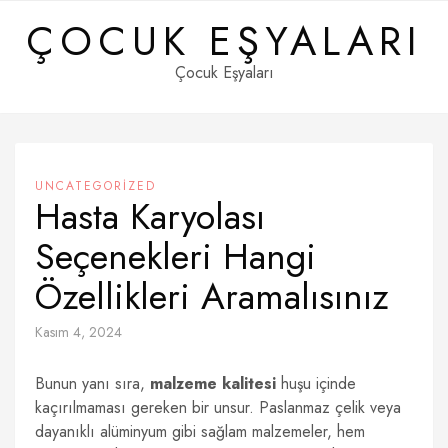
Skip
ÇOCUK EŞYALARI
to
content
Çocuk Eşyaları
UNCATEGORIZED
Hasta Karyolası
Seçenekleri Hangi
Özellikleri Aramalısınız
Kasım 4, 2024
Bunun yanı sıra,
malzeme kalitesi
huşu içinde
kaçırılmaması gereken bir unsur. Paslanmaz çelik veya
dayanıklı alüminyum gibi sağlam malzemeler, hem