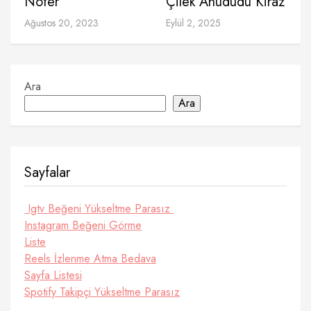
Noter
Çilek Ahududu Kiraz
Ağustos 20, 2023
Eylül 2, 2025
Ara
Ara
Sayfalar
Igtv Beğeni Yükseltme Parasız
Instagram Beğeni Görme
Liste
Reels İzlenme Atma Bedava
Sayfa Listesi
Spotify Takipçi Yükseltme Parasız