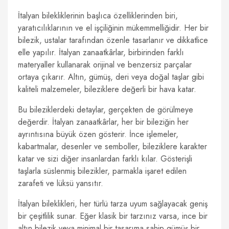
İtalyan bilekliklerinin başlıca özelliklerinden biri,
yaratıcılıklarının ve el işçiliğinin mükemmelliğidir. Her bir
bilezik, ustalar tarafından özenle tasarlanır ve dikkatlice
elle yapılır. İtalyan zanaatkârlar, birbirinden farklı
materyaller kullanarak orijinal ve benzersiz parçalar
ortaya çıkarır. Altın, gümüş, deri veya doğal taşlar gibi
kaliteli malzemeler, bileziklere değerli bir hava katar.
Bu bileziklerdeki detaylar, gerçekten de görülmeye
değerdir. İtalyan zanaatkârlar, her bir bileziğin her
ayrıntısına büyük özen gösterir. İnce işlemeler,
kabartmalar, desenler ve semboller, bileziklere karakter
katar ve sizi diğer insanlardan farklı kılar. Gösterişli
taşlarla süslenmiş bilezikler, parmakla işaret edilen
zarafeti ve lüksü yansıtır.
İtalyan bileklikleri, her türlü tarza uyum sağlayacak geniş
bir çeşitlilik sunar. Eğer klasik bir tarzınız varsa, ince bir
altın bilezik veya minimal bir tasarıma sahip gümüş bir