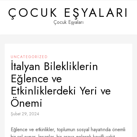
Skip
ÇOCUK EŞYALARI
to
content
Çocuk Eşyaları
UNCATEGORIZED
İtalyan Bilekliklerin
Eğlence ve
Etkinliklerdeki Yeri ve
Önemi
Şubat 29, 2024
Eğlence ve etkinlikler, toplumun sosyal hayatında önemli
bir rol oynar. İnsanlar, bir araya gelerek keyifli vakit