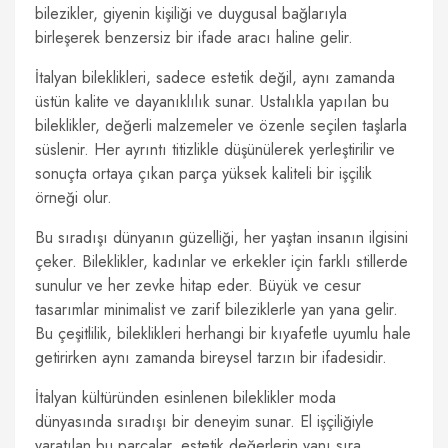
bilezikler, giyenin kişiliği ve duygusal bağlarıyla
birleşerek benzersiz bir ifade aracı haline gelir.
İtalyan bileklikleri, sadece estetik değil, aynı zamanda
üstün kalite ve dayanıklılık sunar. Ustalıkla yapılan bu
bileklikler, değerli malzemeler ve özenle seçilen taşlarla
süslenir. Her ayrıntı titizlikle düşünülerek yerleştirilir ve
sonuçta ortaya çıkan parça yüksek kaliteli bir işçilik
örneği olur.
Bu sıradışı dünyanın güzelliği, her yaştan insanın ilgisini
çeker. Bileklikler, kadınlar ve erkekler için farklı stillerde
sunulur ve her zevke hitap eder. Büyük ve cesur
tasarımlar minimalist ve zarif bileziklerle yan yana gelir.
Bu çeşitlilik, bileklikleri herhangi bir kıyafetle uyumlu hale
getirirken aynı zamanda bireysel tarzın bir ifadesidir.
İtalyan kültüründen esinlenen bileklikler moda
dünyasında sıradışı bir deneyim sunar. El işçiliğiyle
yaratılan bu parçalar, estetik değerlerin yanı sıra