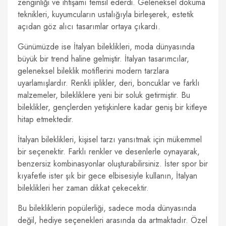
zenginliği ve ihtişamı temsil ederdi. Geleneksel dokuma
teknikleri, kuyumcuların ustalığıyla birleşerek, estetik
açıdan göz alıcı tasarımlar ortaya çıkardı.
Günümüzde ise İtalyan bileklikleri, moda dünyasında
büyük bir trend haline gelmiştir. İtalyan tasarımcılar,
geleneksel bileklik motiflerini modern tarzlara
uyarlamışlardır. Renkli iplikler, deri, boncuklar ve farklı
malzemeler, bilekliklere yeni bir soluk getirmiştir. Bu
bileklikler, gençlerden yetişkinlere kadar geniş bir kitleye
hitap etmektedir.
İtalyan bileklikleri, kişisel tarzı yansıtmak için mükemmel
bir seçenektir. Farklı renkler ve desenlerle oynayarak,
benzersiz kombinasyonlar oluşturabilirsiniz. İster spor bir
kıyafetle ister şık bir gece elbisesiyle kullanın, İtalyan
bileklikleri her zaman dikkat çekecektir.
Bu bilekliklerin popülerliği, sadece moda dünyasında
değil, hediye seçenekleri arasında da artmaktadır. Özel