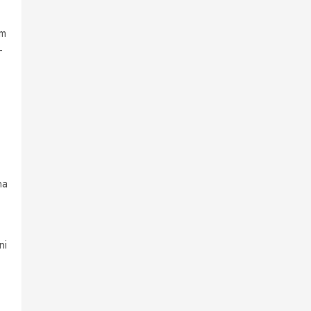
im
-
na
ni