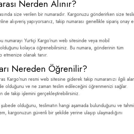
arası Nerden Alınır?
asında size verilen bir numaradır. Kargonuzu gönderirken size tesl
line alışveriş yapıyorsanız, takip numarası genellikle sipariş onay e
bu numarayı Yurtiçi Kargo’nun web sitesinde veya mobil
lduğunu kolayca öğrenebilirsiniz. Bu numara, gönderinin tüm
ip etmenize olanak tanır.
arı Nereden Öğrenilir?
as Kargo’nun resmi web sitesine giderek takip numaranızı ilgili ala
ede olduğunu ve ne zaman teslim edileceğini öğrenmenizi sağlar.
e takip işlemini gerçekleştirebilirsiniz.
i şubede olduğunu, teslimatın hangi aşamada bulunduğunu ve tahmi
istem, kargonuzun güvenli bir şekilde yerine ulaşıp ulaşmadığını