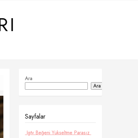
RI
Ara
Ara
Sayfalar
Igtv Beğeni Yükseltme Parasız