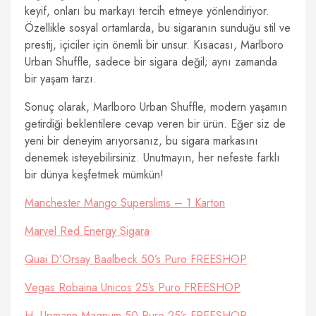
keyif, onları bu markayı tercih etmeye yönlendiriyor.
Özellikle sosyal ortamlarda, bu sigaranın sunduğu stil ve
prestij, içiciler için önemli bir unsur. Kısacası, Marlboro
Urban Shuffle, sadece bir sigara değil; aynı zamanda
bir yaşam tarzı.
Sonuç olarak, Marlboro Urban Shuffle, modern yaşamın
getirdiği beklentilere cevap veren bir ürün. Eğer siz de
yeni bir deneyim arıyorsanız, bu sigara markasını
denemek isteyebilirsiniz. Unutmayın, her nefeste farklı
bir dünya keşfetmek mümkün!
Manchester Mango Superslims – 1 Karton
Marvel Red Energy Sigara
Quai D’Orsay Baalbeck 50’s Puro FREESHOP
Vegas Robaina Unicos 25’s Puro FREESHOP
H. Upmann Magnum 50 Puro 25’s FREESHOP