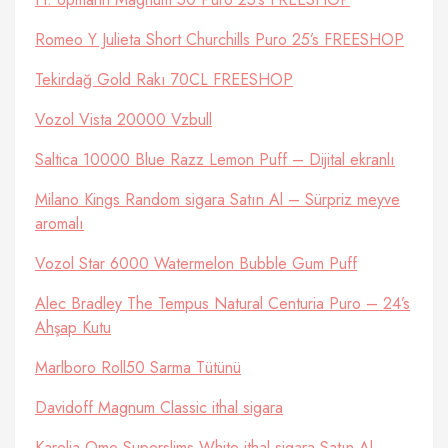
Romeo Y Julieta Short Churchills Puro 25’s FREESHOP
Tekirdağ Gold Rakı 70CL FREESHOP
Vozol Vista 20000 Vzbull
Saltica 10000 Blue Razz Lemon Puff – Dijital ekranlı
Milano Kings Random sigara Satın Al – Sürpriz meyve
aromalı
Vozol Star 6000 Watermelon Bubble Gum Puff
Alec Bradley The Tempus Natural Centuria Puro – 24’s
Ahşap Kutu
Marlboro Roll50 Sarma Tütünü
Davidoff Magnum Classic ithal sigara
Karelia Ome Superslims White ithal sigara Satın Al