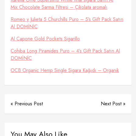
Mix Chocolate Sarma Filtresi – Çikolata aromalı
Romeo y Julieta 5 Churchills Puro – 5’s Gift Pack Satın
Al DOMİNİC
Al Capone Gold Pockets Sigarillo
Cohiba Long Piramides Puro – 4’s Gift Pack Satın Al
DOMİNİC
OCB Organic Hemp Single Sigara Kağıdı – Organik
« Previous Post
Next Post »
You May Also Like