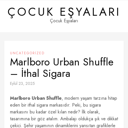
Skip
ÇOCUK EŞYALARI
to
content
Çocuk Eşyaları
UNCATEGORIZED
Marlboro Urban Shuffle
– İthal Sigara
Eylül 23, 2025
Marlboro Urban Shuffle
, modern yaşam tarzına hitap
eden bir ithal sigara markasıdır. Peki, bu sigara
markasını bu kadar özel kılan nedir? İlk olarak,
tasarımına bir göz atalım. Ambalajı oldukça şık ve dikkat
çekici. Şehir yaşamının dinamiklerini yansıtan grafiklerle