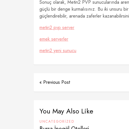
Sonuç olarak, Metin2 PVP sunucularında arenad
güçlü bir denge kurmalısınız. Bu iki unsuru bi
güçlendirebilir, arenada zaferler kazanabilirsin
metin2 pvp server
emek serverler
metin2 yeni sunucu
« Previous Post
You May Also Like
UNCATEGORIZED
Bursa İnegöl Otelleri