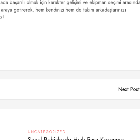
a başarılı olmak için karakter gelişimi ve ekipman seçimi arasınd
r araya getirerek, hem kendinizi hem de takım arkadaşlarınızı
iz!
Next Post
UNCATEGORIZED
Sanal Bahislerde Hızlı Para Kazanma