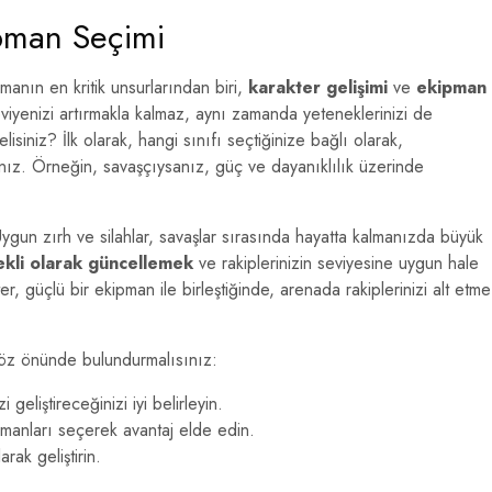
ipman Seçimi
anın en kritik unsurlarından biri,
karakter gelişimi
ve
ekipman
seviyenizi artırmakla kalmaz, aynı zamanda yeteneklerinizi de
isiniz? İlk olarak, hangi sınıfı seçtiğinize bağlı olarak,
nız. Örneğin, savaşçıysanız, güç ve dayanıklılık üzerinde
ygun zırh ve silahlar, savaşlar sırasında hayatta kalmanızda büyük
ekli olarak güncellemek
ve rakiplerinizin seviyesine uygun hale
r, güçlü bir ekipman ile birleştiğinde, arenada rakiplerinizi alt etme
ı göz önünde bulundurmalısınız:
geliştireceğinizi iyi belirleyin.
manları seçerek avantaj elde edin.
rak geliştirin.