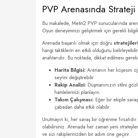
PVP Arenasında Strateji 
Bu makalede, Metin2 PVP sunucularında arenada b
Oyun deneyiminizi geliştirmek için gerekli bilgi
Arenada başarılı olmak için doğru
stratejiler
hangi taktiklerin en etkili olduğunu belirleyebi
anahtarıdır. Bu noktada, dikkat edilmesi gereke
Harita Bilgisi:
Arenanın her köşesini öğre
seyrini değiştirebilir.
Rakip Analizi:
Düşmanınızın stilini gözle
hamlelerinizi planlayın.
Takım Çalışması:
Eğer bir ekiple savaşı
çabadan daha etkili olabilir.
Unutmayın ki, her savaş bir öğrenme fırsatıdır
olabilirsiniz. Arenada her zaman yeni strateji
ve sizi rakiplerinizden bir adım öne geçirir.