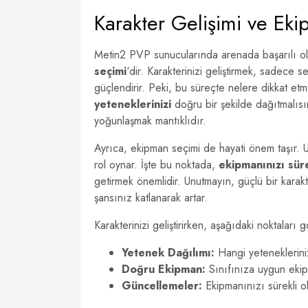
Karakter Gelişimi ve Ek
Metin2 PVP sunucularında arenada başarılı olm
seçimi
‘dir. Karakterinizi geliştirmek, sadece 
güçlendirir. Peki, bu süreçte nelere dikkat etmel
yeteneklerinizi
doğru bir şekilde dağıtmalısı
yoğunlaşmak mantıklıdır.
Ayrıca, ekipman seçimi de hayati önem taşır. U
rol oynar. İşte bu noktada,
ekipmanınızı sür
getirmek önemlidir. Unutmayın, güçlü bir karakte
şansınız katlanarak artar.
Karakterinizi geliştirirken, aşağıdaki noktalar
Yetenek Dağılımı:
Hangi yeteneklerinizi 
Doğru Ekipman:
Sınıfınıza uygun ekip
Güncellemeler:
Ekipmanınızı sürekli ola