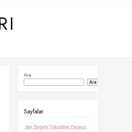
RI
Ara
Ara
Sayfalar
Igtv Beğeni Yükseltme Parasız