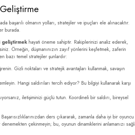
Geliştirme
aşarılı olmanın yolları, stratejiler ve ipuçları ele alınacaktır.
ler burada.
i geliştirmek
hayati öneme sahiptir. Rakiplerinizi analiz ederek,
lirsiniz. Örneğin, düşmanınızın zayıf yönlerini keşfetmek, zaferin
n bazı temel stratejiler şunlardır:
nin. Gizli noktaları ve stratejik avantajları kullanmak, savaşın
mleyin. Hangi saldırıları tercih ediyor? Bu bilgiyi kullanarak karşı
yorsanız, iletişiminizi güçlü tutun. Koordineli bir saldırı, bireysel
. Başarısızlıklarınızdan ders çıkararak, zamanla daha iyi bir oyuncu
ler denemekten çekinmeyin; bu, oyunun dinamiklerini anlamanızı sağl