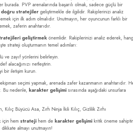
giler burada. PVP arenalarında başarılı olmak, sadece güçlü bir
a
doğru stratejiler
geliştirmekle de ilgilidir. Rakiplerinizi analiz
rlemek için ilk adım olmalıdır. Unutmayın, her oyuncunun farklı bir
lemek, zaferin anahtarıdır.
ratejileri geliştirmek
önemlidir. Rakiplerinizi analiz ederek, hang
 İşte strateji oluşturmanın temel adımları:
ü ve zayıf yönlerini belirleyin.
ef alacağınızı netleştirin.
i bir iletişim kurun.
gun ekipman seçimi yapmak, arenada zafer kazanmanın anahtarıdır. H
dır. Bu nedenle,
karakter gelişimi
sırasında aşağıdaki unsurlara
Kılıç Büyücü Asa, Zırh Ninja İkili Kılıç, Gizlilik Zırhı
k için hem
strateji
hem de
karakter gelişimi
kritik öneme sahiptir
ı dikkate almayı unutmayın!