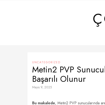
Skip
to
Ç
content
UNCATEGORIZED
Metin2 PVP Sunucul
Başarılı Olunur
Mayıs 9, 2025
Bu makalede
, Metin2 PVP sunucularında arena