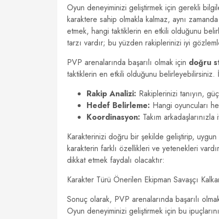
Oyun deneyiminizi geliştirmek için gerekli bil
karaktere sahip olmakla kalmaz, aynı zamand
etmek, hangi taktiklerin en etkili olduğunu beli
tarzı vardır; bu yüzden rakiplerinizi iyi gözlem
PVP arenalarında başarılı olmak için
doğru st
taktiklerin en etkili olduğunu belirleyebilirsiniz.
Rakip Analizi:
Rakiplerinizi tanıyın, güçl
Hedef Belirleme:
Hangi oyuncuları hed
Koordinasyon:
Takım arkadaşlarınızla iy
Karakterinizi doğru bir şekilde geliştirip, uy
karakterin farklı özellikleri ve yetenekleri var
dikkat etmek faydalı olacaktır:
Karakter Türü Önerilen Ekipman Savaşçı Kalkan, 
Sonuç olarak, PVP arenalarında başarılı olma
Oyun deneyiminizi geliştirmek için bu ipuçların