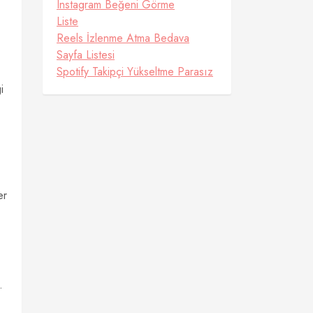
Instagram Beğeni Görme
Liste
Reels İzlenme Atma Bedava
Sayfa Listesi
Spotify Takipçi Yükseltme Parasız
i
er
.