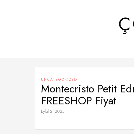
Skip
to
Ç
content
UNCATEGORIZED
Montecristo Petit E
FREESHOP Fiyat
Eylül 2, 2025