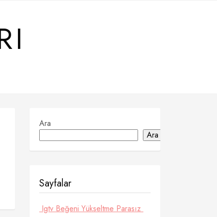
RI
Ara
Ara
Sayfalar
Igtv Beğeni Yükseltme Parasız