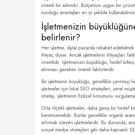
önemli bir adımdır. Bütçenize uygun bir çözüm
sunduğu avantajları en iyi şekilde kullanabilirsin
İşletmenizin büyüklüğün
belirlenir?
Her işletme, dijital pazarda rekabet edebilmek v
ihtiyaç duyar. Ancak işletmelerin ihtiyaçları fa
önemlidir. İşletmenizin büyüklüğü, hedef kitlesi
alınması gereken önemli faktörlerdir.
Bir işletmenin büyüklüğü, genellikle çevrimiçi 
işletmeler için lokal SEO stratejileri, yerel mü
strateji, işletmenin fiziksel konumunu vurgulam
Orta ölçekli işletmeler, daha geniş bir hedef ki
benimsemelidir. Bunlar genellikle organik arama
artırmak isteyen işletmelerdir. Bu durumda, ana
sosyal medya stratejileri gibi daha kapsamlı SEO