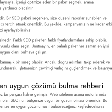
olayısıyla, içeriği optimize eden bir paket seçmek, arama
e yardımcı olacaktır.
zdir. Bir SEO paketi seçerken, size düzenli raporlar sunabilen ve
ıcı tercih etmek önemlidir. Bu şekilde, kampanyanızın ne kadar etkil
i ayarlayabilirsiniz.
tedir. Farklı SEO paketleri farklı fiyatlandırmalara sahip olabilir.
 uyumlu olanı seçin. Unutmayın, en pahalı paket her zaman en iyisi
n uygun olanı bulmaya çalışın.
karmaşık bir süreç olabilir. Ancak, doğru adımları takip ederek ve
ndurarak, işletmenizin çevrimiçi varlığını güçlendirmek ve başarıya
e en uygun çözümü bulma rehberi
ez bir parçası haline gelmiştir. Web sitelerini arama motorlarında
 biri olan SEO'nun bütçenize uygun bir çözüm olması önemlidir. Bu
tçenize en uygun çözümü nasıl bulabileceğinizi keşfedeceksiniz.