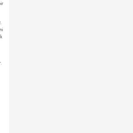
ir
z.
ni
ük
r.