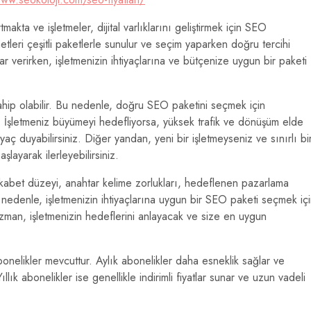
kta ve işletmeler, dijital varlıklarını geliştirmek için SEO
leri çeşitli paketlerle sunulur ve seçim yaparken doğru tercihi
 verirken, işletmenizin ihtiyaçlarına ve bütçenize uygun bir paketi
ahip olabilir. Bu nedenle, doğru SEO paketini seçmek için
ir. İşletmeniz büyümeyi hedefliyorsa, yüksek trafik ve dönüşüm elde
aç duyabilirsiniz. Diğer yandan, yeni bir işletmeyseniz ve sınırlı bi
layarak ilerleyebilirsiniz.
rekabet düzeyi, anahtar kelime zorlukları, hedeflenen pazarlama
 nedenle, işletmenizin ihtiyaçlarına uygun bir SEO paketi seçmek iç
 uzman, işletmenizin hedeflerini anlayacak ve size en uygun
bonelikler mevcuttur. Aylık abonelikler daha esneklik sağlar ve
Yıllık abonelikler ise genellikle indirimli fiyatlar sunar ve uzun vadeli