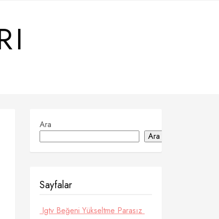
RI
Ara
Ara
Sayfalar
Igtv Beğeni Yükseltme Parasız