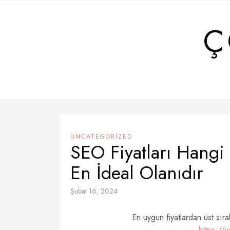
Skip
to
Ç
content
UNCATEGORIZED
SEO Fiyatları Hangi 
En İdeal Olanıdır
Şubat 16, 2024
En uygun fiyatlardan üst sıra
https://w