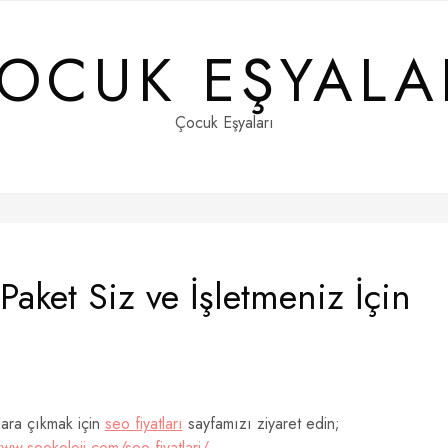
OCUK EŞYALA
Çocuk Eşyaları
Paket Siz ve İşletmeniz İçin
lara çıkmak için
seo fiyatları
sayfamızı ziyaret edin;
ww.seokoloji.com/seo-fiyatlari/