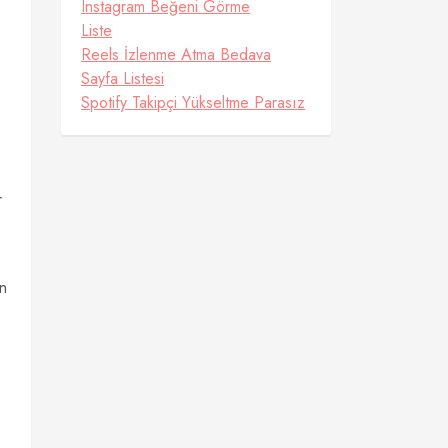
Instagram Beğeni Görme
Liste
Reels İzlenme Atma Bedava
Sayfa Listesi
Spotify Takipçi Yükseltme Parasız
r
in