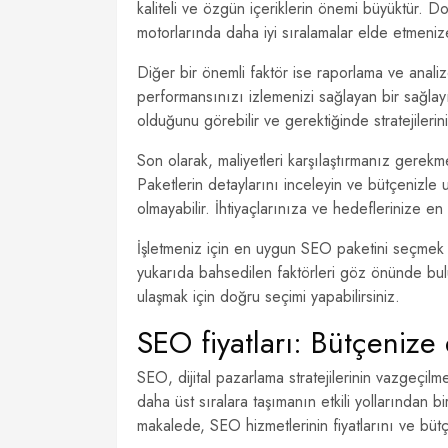
kaliteli ve özgün içeriklerin önemi büyüktür. D
motorlarında daha iyi sıralamalar elde etmeniz
Diğer bir önemli faktör ise raporlama ve anali
performansınızı izlemenizi sağlayan bir sağlay
olduğunu görebilir ve gerektiğinde stratejileriniz
Son olarak, maliyetleri karşılaştırmanız gerekmek
Paketlerin detaylarını inceleyin ve bütçenizle
olmayabilir. İhtiyaçlarınıza ve hedeflerinize e
İşletmeniz için en uygun SEO paketini seçmek 
yukarıda bahsedilen faktörleri göz önünde bulu
ulaşmak için doğru seçimi yapabilirsiniz.
SEO fiyatları: Bütçeniz
SEO, dijital pazarlama stratejilerinin vazgeçilm
daha üst sıralara taşımanın etkili yollarından
makalede, SEO hizmetlerinin fiyatlarını ve bü