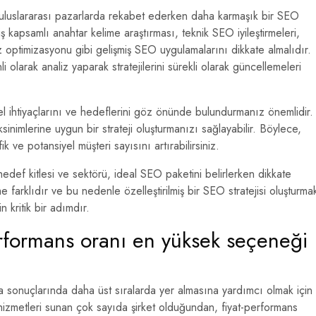
ya uluslararası pazarlarda rekabet ederken daha karmaşık bir SEO
niş kapsamlı anahtar kelime araştırması, teknik SEO iyileştirmeleri,
ız optimizasyonu gibi gelişmiş SEO uygulamalarını dikkate almalıdır.
olarak analiz yaparak stratejilerini sürekli olarak güncellemeleri
zel ihtiyaçlarını ve hedeflerini göz önünde bulundurmanız önemlidir.
inimlerine uygun bir strateji oluşturmanızı sağlayabilir. Böylece,
ik ve potansiyel müşteri sayısını artırabilirsiniz.
edef kitlesi ve sektörü, ideal SEO paketini belirlerken dikkate
 farklıdır ve bu nedenle özelleştirilmiş bir SEO stratejisi oluşturma
 kritik bir adımdır.
erformans oranı en yüksek seçeneği
a sonuçlarında daha üst sıralarda yer almasına yardımcı olmak için
bu hizmetleri sunan çok sayıda şirket olduğundan, fiyat-performans