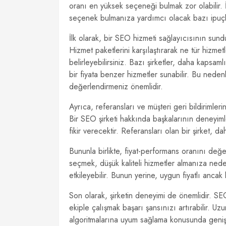
oranı en yüksek seçeneği bulmak zor olabilir. 
seçenek bulmanıza yardımcı olacak bazı ipuçl
İlk olarak, bir SEO hizmeti sağlayıcısının sunduğ
Hizmet paketlerini karşılaştırarak ne tür hizme
belirleyebilirsiniz. Bazı şirketler, daha kapsam
bir fiyata benzer hizmetler sunabilir. Bu nedenl
değerlendirmeniz önemlidir.
Ayrıca, referansları ve müşteri geri bildirimle
Bir SEO şirketi hakkında başkalarının deneyiml
fikir verecektir. Referansları olan bir şirket, da
Bununla birlikte, fiyat-performans oranını de
seçmek, düşük kaliteli hizmetler almanıza ned
etkileyebilir. Bunun yerine, uygun fiyatlı ancak k
Son olarak, şirketin deneyimi de önemlidir. SE
ekiple çalışmak başarı şansınızı artırabilir. U
algoritmalarına uyum sağlama konusunda geniş bir