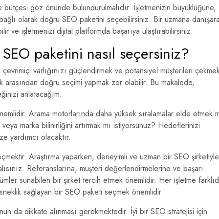
ve bütçesi göz önünde bulundurulmalıdır. İşletmenizin büyüklüğüne,
ağlı olarak doğru SEO paketini seçebilirsiniz. Bir uzmana danışar
ir ve işletmenizi dijital platformda başarıya ulaştırabilirsiniz.
 SEO paketini nasıl seçersiniz?
çevrimiçi varlığınızı güçlendirmek ve potansiyel müşterileri çekme
ek arasından doğru seçimi yapmak zor olabilir. Bu makalede,
eğinizi anlatacağım.
 önemlidir. Arama motorlarında daha yüksek sıralamalar elde etmek m
veya marka bilinirliğini artırmak mı istiyorsunuz? Hedeflerinizi
ize yardımcı olacaktır.
eçmektir. Araştırma yaparken, deneyimli ve uzman bir SEO şirketiyle
ısınız. Referanslarına, müşteri değerlendirmelerine ve başarı
mler sunabilen bir şirket tercih etmek önemlidir. Her işletme farklıd
n esneklik sağlayan bir SEO paketi seçmek önemlidir.
un da dikkate alınması gerekmektedir. İyi bir SEO stratejisi için