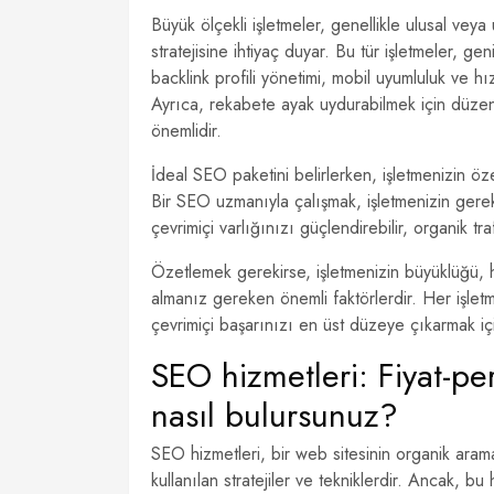
Büyük ölçekli işletmeler, genellikle ulusal ve
stratejisine ihtiyaç duyar. Bu tür işletmeler, ge
backlink profili yönetimi, mobil uyumluluk ve h
Ayrıca, rekabete ayak uydurabilmek için düzenli 
önemlidir.
İdeal SEO paketini belirlerken, işletmenizin ö
Bir SEO uzmanıyla çalışmak, işletmenizin gereks
çevrimiçi varlığınızı güçlendirebilir, organik traf
Özetlemek gerekirse, işletmenizin büyüklüğü, h
almanız gereken önemli faktörlerdir. Her işletme
çevrimiçi başarınızı en üst düzeye çıkarmak için
SEO hizmetleri: Fiyat-p
nasıl bulursunuz?
SEO hizmetleri, bir web sitesinin organik aram
kullanılan stratejiler ve tekniklerdir. Ancak, 