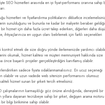
İşte SEO hizmetleri arasında en iyi fiyat-performans oranına sahip b
arı.
u hizmetleri ve fiyatlandırma politikalarını dikkatlice incelemelisini
tlerin sunulduğunu ve bununla ne kadar bir maliyetin beraber geldiği
lı bir hizmet için daha fazla ücret talep ederken, diğerleri daha düş
e, ihtiyaçlarınıza en uygun olanı belirlemek için farklı seçenekleri
rini kontrol etmek de size doğru yönde ilerlemenizde yardımcı olabili
erini okumak, hizmet kalitesi ve müşteri memnuniyeti hakkında size
ha önce başarılı projeler gerçekleştirdiğini kanıtlamış olabilir.
ğerlendirirken sadece fiyata odaklanmamalısınız. En ucuz seçeneği
en olabilir ve uzun vadede web sitenizin performansını olumsuz
aliteli hizmet sunan bir şirketi tercih etmelisiniz.
O çalışmalarının karmaşıklığı göz önüne alındığında, deneyimli bir
zun yıllara dayanan tecrübeye sahip bir şirket, değişen arama motoru
 bilgi birikimine sahip olabilir.