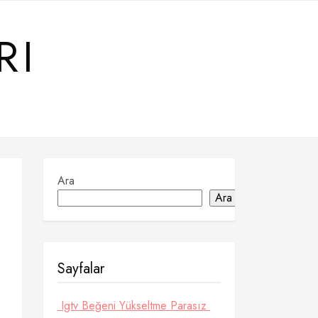
RI
Ara
Ara
Sayfalar
ı
Igtv Beğeni Yükseltme Parasız