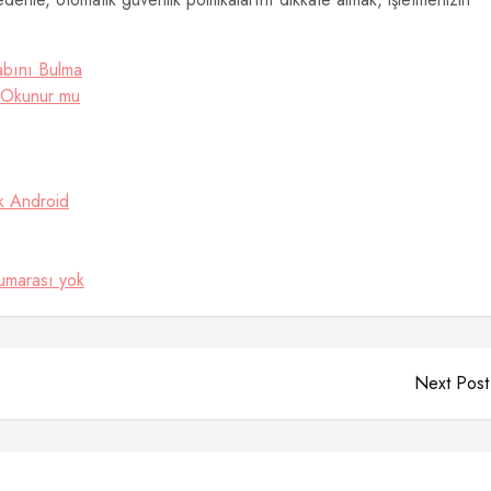
sabını Bulma
 Okunur mu
 Android
numarası yok
Next Post