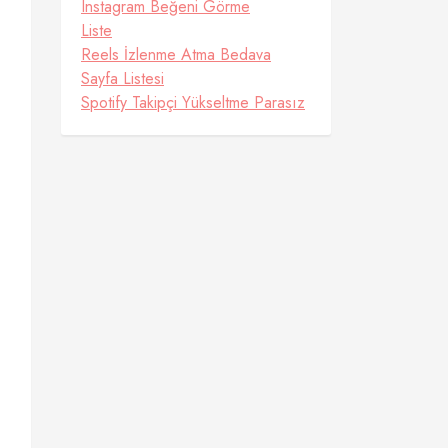
Instagram Beğeni Görme
Liste
Reels İzlenme Atma Bedava
Sayfa Listesi
Spotify Takipçi Yükseltme Parasız