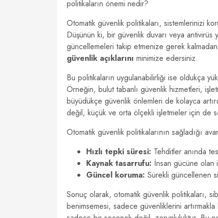
politikaların önemi nedir?
Otomatik güvenlik politikaları, sistemlerinizi 
Düşünün ki, bir güvenlik duvarı veya antivirüs y
güncellemeleri takip etmenize gerek kalmadan, si
güvenlik açıklarını
minimize edersiniz.
Bu politikaların uygulanabilirliği ise oldukça yü
Örneğin, bulut tabanlı güvenlik hizmetleri, işle
büyüdükçe güvenlik önlemleri de kolayca artırıla
değil, küçük ve orta ölçekli işletmeler için de 
Otomatik güvenlik politikalarının sağladığı avan
Hızlı tepki süresi:
Tehditler anında tesp
Kaynak tasarrufu:
İnsan gücüne olan ih
Güncel koruma:
Sürekli güncellenen si
Sonuç olarak, otomatik güvenlik politikaları, sib
benimsemesi, sadece güvenliklerini artırmakla 
sadece bir seçenek değil, zorunluluktur. Bu ned