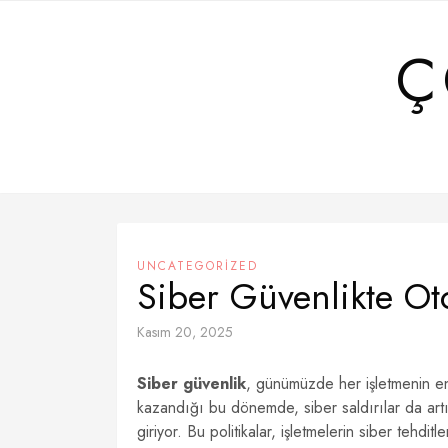
Skip
to
Ç
content
UNCATEGORIZED
Siber Güvenlikte Oto
Kasım 20, 2025
Siber güvenlik
, günümüzde her işletmenin en 
kazandığı bu dönemde, siber saldırılar da art
giriyor. Bu politikalar, işletmelerin siber tehdit