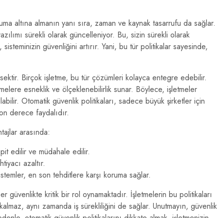
koruma altına almanın yanı sıra, zaman ve kaynak tasarrufu da sağlar.
azılımı sürekli olarak güncelleniyor. Bu, sizin sürekli olarak
steminizin güvenliğini artırır. Yani, bu tür politikalar sayesinde,
ksektir. Birçok işletme, bu tür çözümleri kolayca entegre edebilir.
tmelere esneklik ve ölçeklenebilirlik sunar. Böylece, işletmeler
bilir. Otomatik güvenlik politikaları, sadece büyük şirketler için
son derece faydalıdır.
tajlar arasında:
it edilir ve müdahale edilir.
tiyacı azaltır.
stemler, en son tehditlere karşı koruma sağlar.
er güvenlikte kritik bir rol oynamaktadır. İşletmelerin bu politikaları
kalmaz, aynı zamanda iş sürekliliğini de sağlar. Unutmayın, güvenlik
enle, otomatik güvenlik politikalarını dikkate almak, işletmenizin