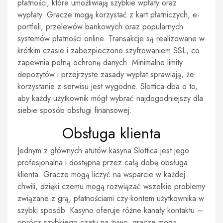
płatności, które umożliwiają szybkie wpłaty oraz
wypłaty. Gracze mogą korzystać z kart płatniczych, e-
portfeli, przelewów bankowych oraz popularnych
systemów płatności online. Transakcje są realizowane w
krótkim czasie i zabezpieczone szyfrowaniem SSL, co
zapewnia pełną ochronę danych. Minimalne limity
depozytów i przejrzyste zasady wypłat sprawiają, że
korzystanie z serwisu jest wygodne. Slottica dba o to,
aby każdy użytkownik mógł wybrać najdogodniejszy dla
siebie sposób obsługi finansowej.
Obsługa klienta
Jednym z głównych atutów kasyna Slottica jest jego
profesjonalna i dostępna przez całą dobę obsługa
klienta. Gracze mogą liczyć na wsparcie w każdej
chwili, dzięki czemu mogą rozwiązać wszelkie problemy
związane z grą, płatnościami czy kontem użytkownika w
szybki sposób. Kasyno oferuje różne kanały kontaktu –
oprócz szybkiego czatu na żywo, gracze mogą