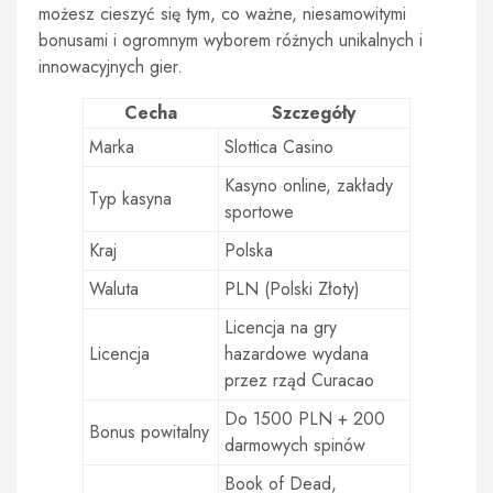
możesz cieszyć się tym, co ważne, niesamowitymi
bonusami i ogromnym wyborem różnych unikalnych i
innowacyjnych gier.
Cecha
Szczegóły
Marka
Slottica Casino
Kasyno online, zakłady
Typ kasyna
sportowe
Kraj
Polska
Waluta
PLN (Polski Złoty)
Licencja na gry
Licencja
hazardowe wydana
przez rząd Curacao
Do 1500 PLN + 200
Bonus powitalny
darmowych spinów
Book of Dead,