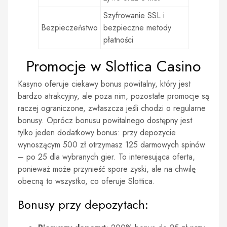
Szyfrowanie SSL i
Bezpieczeństwo
bezpieczne metody
płatności
Promocje w Slottica Casino
Kasyno oferuje ciekawy bonus powitalny, który jest
bardzo atrakcyjny, ale poza nim, pozostałe promocje są
raczej ograniczone, zwłaszcza jeśli chodzi o regularne
bonusy. Oprócz bonusu powitalnego dostępny jest
tylko jeden dodatkowy bonus: przy depozycie
wynoszącym 500 zł otrzymasz 125 darmowych spinów
– po 25 dla wybranych gier. To interesująca oferta,
ponieważ może przynieść spore zyski, ale na chwilę
obecną to wszystko, co oferuje Slottica.
Bonusy przy depozytach: