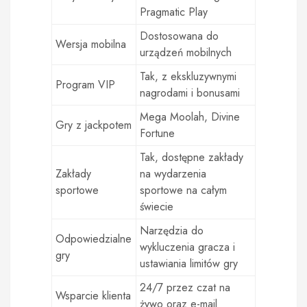
Pragmatic Play
Dostosowana do
Wersja mobilna
urządzeń mobilnych
Tak, z ekskluzywnymi
Program VIP
nagrodami i bonusami
Mega Moolah, Divine
Gry z jackpotem
Fortune
Tak, dostępne zakłady
Zakłady
na wydarzenia
sportowe
sportowe na całym
świecie
Narzędzia do
Odpowiedzialne
wykluczenia gracza i
gry
ustawiania limitów gry
24/7 przez czat na
Wsparcie klienta
żywo oraz e-mail