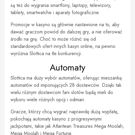
są też do wygrania smartfony, laptopy, telewizory,
tablety, smartwatche i aparaty fotograficzne.
Promocje w kasyno są głównie nastawione na to, aby
dawać graczom powód do dalszej gry, a nie oferować
środki na grę. Choć to może różnić się od
standardowych ofert innych kasyn online, na pewno
wyróżnia Slottica na tle konkurencji.
Automaty
Slottica ma duży wybór automatów, oferując mieszankę
automatów od imponujących 28 dostawców. Dzięki tak
wielu różnym dostawcom fani slotów będą mieli do
wyboru wiele różnych opcji i odmian.
Gracze, którzy chcą wygrać naprawdę dużą wypłatę,
pokochają automaty kasyno z progresywnymi
jackpotami, takie jak Atlantean Treasures Mega Moolah,
Mega Moolah i Mega Fortune.