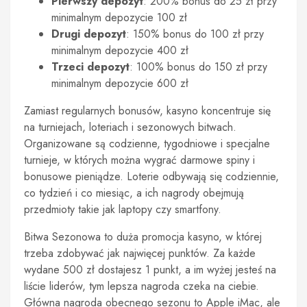
Pierwszy depozyt
: 200% bonus do 25 zł przy
minimalnym depozycie 100 zł
Drugi depozyt
: 150% bonus do 100 zł przy
minimalnym depozycie 400 zł
Trzeci depozyt
: 100% bonus do 150 zł przy
minimalnym depozycie 600 zł
Zamiast regularnych bonusów, kasyno koncentruje się
na turniejach, loteriach i sezonowych bitwach.
Organizowane są codzienne, tygodniowe i specjalne
turnieje, w których można wygrać darmowe spiny i
bonusowe pieniądze. Loterie odbywają się codziennie,
co tydzień i co miesiąc, a ich nagrody obejmują
przedmioty takie jak laptopy czy smartfony.
Bitwa Sezonowa to duża promocja kasyno, w której
trzeba zdobywać jak najwięcej punktów. Za każde
wydane 500 zł dostajesz 1 punkt, a im wyżej jesteś na
liście liderów, tym lepsza nagroda czeka na ciebie.
Główna nagroda obecnego sezonu to Apple iMac, ale