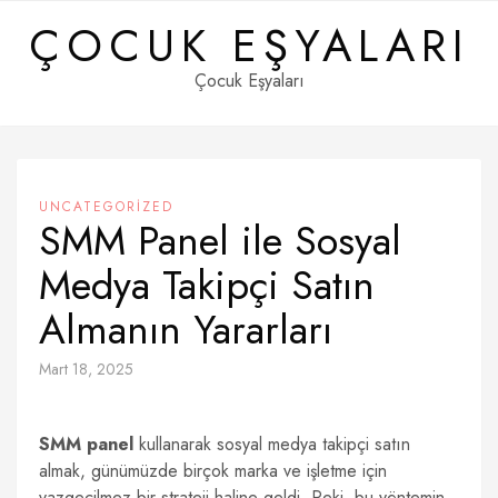
Skip
ÇOCUK EŞYALARI
to
content
Çocuk Eşyaları
UNCATEGORIZED
SMM Panel ile Sosyal
Medya Takipçi Satın
Almanın Yararları
Mart 18, 2025
SMM panel
kullanarak sosyal medya takipçi satın
almak, günümüzde birçok marka ve işletme için
vazgeçilmez bir strateji haline geldi. Peki, bu yöntemin