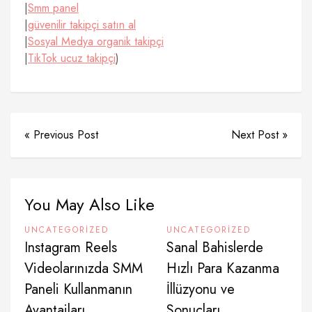
|
Smm panel
|
güvenilir takipçi satın al
|
Sosyal Medya organik takipçi
|
TikTok ucuz takipçi
)
« Previous Post
Next Post »
You May Also Like
UNCATEGORIZED
UNCATEGORIZED
Instagram Reels
Sanal Bahislerde
Videolarınızda SMM
Hızlı Para Kazanma
Paneli Kullanmanın
İllüzyonu ve
Avantajları
Sonuçları