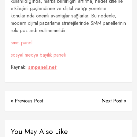
kullanıldığında, marka bilinirliğini artırma, hedef kitle ile
etkileşimi güçlendirme ve dijital varlığı yönetme
konularında önemli avantajlar sağlarlar. Bu nedenle,
modern dijital pazarlama stratejilerinde SMM panellerinin
rolü göz ardı edilmemelidir.
smm panel
sosyal medya bayilik paneli
Kaynak:
smpanel.net
« Previous Post
Next Post »
You May Also Like