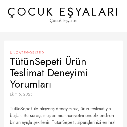
Skip
ÇOCUK EŞYALARI
to
content
Çocuk Eşyaları
UNCATEGORIZED
TütünSepeti Ürün
Teslimat Deneyimi
Yorumları
Ekim 5, 2025
TütünSepeti ile alışveriş deneyiminiz, ürün teslimatıyla
başlar. Bu süreç, müşteri memnuniyetini önceliklendiren
bir anlayışla şekillenir. TütünSepeti, siparişlerinizi en hızlı