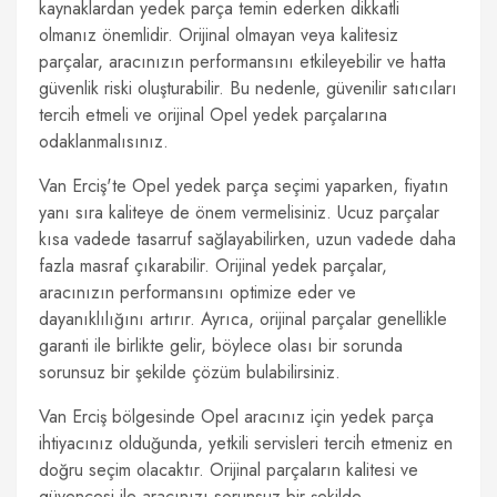
kaynaklardan yedek parça temin ederken dikkatli
olmanız önemlidir. Orijinal olmayan veya kalitesiz
parçalar, aracınızın performansını etkileyebilir ve hatta
güvenlik riski oluşturabilir. Bu nedenle, güvenilir satıcıları
tercih etmeli ve orijinal Opel yedek parçalarına
odaklanmalısınız.
Van Erciş'te Opel yedek parça seçimi yaparken, fiyatın
yanı sıra kaliteye de önem vermelisiniz. Ucuz parçalar
kısa vadede tasarruf sağlayabilirken, uzun vadede daha
fazla masraf çıkarabilir. Orijinal yedek parçalar,
aracınızın performansını optimize eder ve
dayanıklılığını artırır. Ayrıca, orijinal parçalar genellikle
garanti ile birlikte gelir, böylece olası bir sorunda
sorunsuz bir şekilde çözüm bulabilirsiniz.
Van Erciş bölgesinde Opel aracınız için yedek parça
ihtiyacınız olduğunda, yetkili servisleri tercih etmeniz en
doğru seçim olacaktır. Orijinal parçaların kalitesi ve
güvencesi ile aracınızı sorunsuz bir şekilde