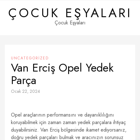
Skip
ÇOCUK EŞYALARI
to
content
Çocuk Eşyaları
UNCATEGORIZED
Van Erciş Opel Yedek
Parça
Ocak 22, 2024
Opel araçlarının performansını ve dayanıklılığını
koruyabilmek için zaman zaman yedek parçalara ihtiyaç
duyabilirsiniz. Van Erciş bölgesinde ikamet ediyorsanız,
doğru yedek parçaları bulmak ve aracınızın sorunsuz