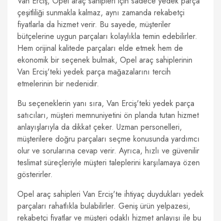
Van Erciş, Opel araç sahipleri için sadece yedek parça
çeşitliliği sunmakla kalmaz, aynı zamanda rekabetçi
fiyatlarla da hizmet verir. Bu sayede, müşteriler
bütçelerine uygun parçaları kolaylıkla temin edebilirler.
Hem orijinal kalitede parçaları elde etmek hem de
ekonomik bir seçenek bulmak, Opel araç sahiplerinin
Van Erciş'teki yedek parça mağazalarını tercih
etmelerinin bir nedenidir.
Bu seçeneklerin yanı sıra, Van Erciş'teki yedek parça
satıcıları, müşteri memnuniyetini ön planda tutan hizmet
anlayışlarıyla da dikkat çeker. Uzman personelleri,
müşterilere doğru parçaları seçme konusunda yardımcı
olur ve sorularına cevap verir. Ayrıca, hızlı ve güvenilir
teslimat süreçleriyle müşteri taleplerini karşılamaya özen
gösterirler.
Opel araç sahipleri Van Erciş'te ihtiyaç duydukları yedek
parçaları rahatlıkla bulabilirler. Geniş ürün yelpazesi,
rekabetçi fiyatlar ve müşteri odaklı hizmet anlayışı ile bu