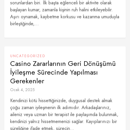
sorunlardan biri. İlk başta eğlenceli bir aktivite olarak
başlayan kumar, zamanla kişinin ruh halini etkileyebilir.
Aşırı oynamak, kaybetme korkusu ve kazanma umuduyla
birleştiğinde,...
UNCATEGORIZED
Casino Zararlarının Geri Dönüşümü
İyileşme Sürecinde Yapılması
Gerekenler
Ocak 4, 2025
Kendinizi kötü hissettiğinizde, duygusal destek almak
çoğu zaman iyileşmenin ilk adımıdır. Arkadaşlarınız,
aileniz veya uzman bir terapist ile paylaşımda bulunmak,
kendinizi yalnız hissetmemenizi sağlar. Kayıplarınızı bir
süreliğine ifade etmek, sürecin...