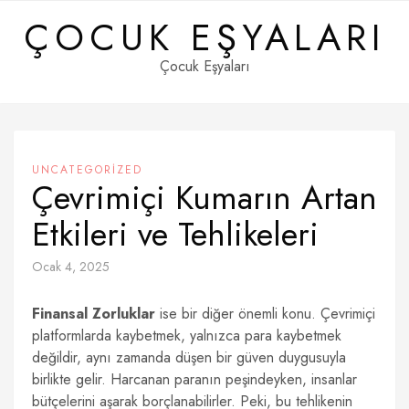
Skip
ÇOCUK EŞYALARI
to
content
Çocuk Eşyaları
UNCATEGORIZED
Çevrimiçi Kumarın Artan
Etkileri ve Tehlikeleri
Ocak 4, 2025
Finansal Zorluklar
ise bir diğer önemli konu. Çevrimiçi
platformlarda kaybetmek, yalnızca para kaybetmek
değildir, aynı zamanda düşen bir güven duygusuyla
birlikte gelir. Harcanan paranın peşindeyken, insanlar
bütçelerini aşarak borçlanabilirler. Peki, bu tehlikenin