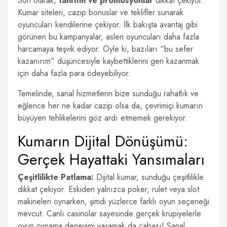
Son olarak,
tanıtım ve promosyonlar
dikkat çekiyor.
Kumar siteleri, cazip bonuslar ve teklifler sunarak
oyuncuları kendilerine çekiyor. İlk bakışta avantaj gibi
görünen bu kampanyalar, aslen oyuncuları daha fazla
harcamaya teşvik ediyor. Öyle ki, bazıları “bu sefer
kazanırım” düşüncesiyle kaybettiklerini geri kazanmak
için daha fazla para ödeyebiliyor.
Temelinde, sanal hizmetlerin bize sunduğu rahatlık ve
eğlence her ne kadar cazip olsa da, çevrimiçi kumarın
büyüyen tehlikelerini göz ardı etmemek gerekiyor.
Kumarın Dijital Dönüşümü:
Gerçek Hayattaki Yansımaları
Çeşitlilikte Patlama:
Dijital kumar, sunduğu çeşitlilikle
dikkat çekiyor. Eskiden yalnızca poker, rulet veya slot
makineleri oynarken, şimdi yüzlerce farklı oyun seçeneği
mevcut. Canlı casinolar sayesinde gerçek krupiyelerle
oyun oynama deneyimi yaşamak da cabası! Sanal