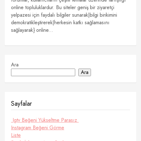
online topluluklardur. Bu siteler geniş bir ziyaretçi
yelpazesi için faydalı bilgiler sunarak|bilgi birikimini
demokratikleştirerek|herkesin katkı sağlamasını
sağlayarak} online...
Ara
Ara
Sayfalar
Igtv Beğeni Yükseltme Parasız
Instagram Beğeni Görme
Liste