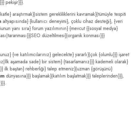
}} pekişir}}}.
katle} araştırmak}|sistem gerekliliklerini kavramak}|tümüyle tespiti
m
altyapısında} {kullanıcı deneyimi}, çoklu cihaz desteği}, {veri
 Bunun yanı sıra} forum yazılımının} {mevcut {{sosyal medya}
ası|taranması}}|SEO düzeltilmesi}|organik konması}}}
uz} {ve katılımcılarınız} gelecekte} yararlı}|çok {olumlu}}} işaret
anız|İlk aşamada sade} bir sistem} {tasarlamanız}}} kademeli olarak}
at}}} ilk baştan} rehberliği} talep etmeniz}|uzman {görüşünü}
um
dünyasına}}} başlamak}|katılım başlatmak}}} taleplerinden}}},
}}}.