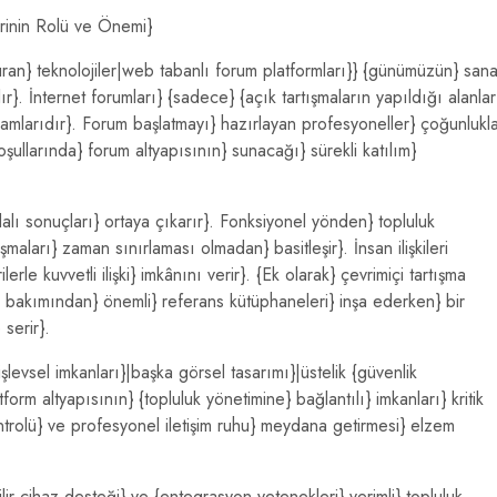
rinin Rolü ve Önemi}
uran} teknolojiler|web tabanlı forum platformları}} {günümüzün} sana
ır}. İnternet forumları} {sadece} {açık tartışmaların yapıldığı alanlar
} uzamlarıdır}. Forum başlatmayı} hazırlayan profesyoneller} çoğunlukl
llarında} forum altyapısının} sunacağı} sürekli katılım}
alı sonuçları} ortaya çıkarır}. Fonksiyonel yönden} topluluk
şmaları} zaman sınırlaması olmadan} basitleşir}. İnsan ilişkileri
rle kuvvetli ilişki} imkânını verir}. {Ek olarak} çevrimiçi tartışma
ük bakımından} önemli} referans kütüphaneleri} inşa ederken} bir
serir}.
şlevsel imkanları}|başka görsel tasarımı}|üstelik {güvenlik
tform altyapısının} {topluluk yönetimine} bağlantılı} imkanları} kritik
ontrolü} ve profesyonel iletişim ruhu} meydana getirmesi} elzem
lir cihaz desteği} ve {entegrasyon yetenekleri} verimli} topluluk