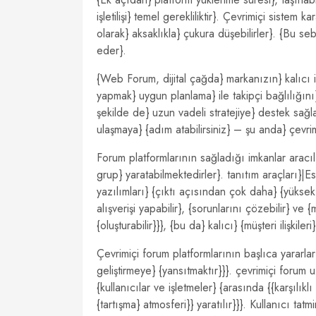
işletilişi} temel gerekliliktir}. Çevrimiçi siste
olarak} aksaklıkla} çukura düşebilirler}. {Bu se
eder}.
{Web Forum, dijital çağda} markanızın} kalıcı ili
yapmak} uygun planlama} ile takipçi bağlılığını}
şekilde de} uzun vadeli stratejiye} destek sağ
ulaşmaya} {adım atabilirsiniz} – şu anda} çevrim
Forum platformlarının sağladığı imkanlar aracılığı
grup} yaratabilmektedirler}. tanıtım araçları}
yazılımları} {çıktı açısından çok daha} {yüksek d
alışverişi yapabilir}, {sorunlarını çözebilir} ve {m
{oluşturabilir}}}, {bu da} kalıcı} {müşteri ilişkileri
Çevrimiçi forum platformlarının başlıca yararlar
geliştirmeye} {yansıtmaktır}}}. çevrimiçi foru
{kullanıcılar ve işletmeler} {arasında {{karşılık
{tartışma} atmosferi}} yaratılır}}}. Kullanıcı tat