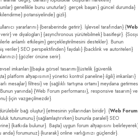
rumlar} genellikle bunu unuturlar}: gerçek başarı} güncel durumda}
ilendirme} potansiyelinde} gizli}.
anıcı yararlarını} {beraberinde getirir}. İşlevsel tarafından} {
Web
verir} ve diyalogları} {asynchronous yürütebilmek} basitleşir}. {Sosy
ilerle anlamlı etkileşim} gerçekleştirilmesini destekler}. Bunun
iş veriler} SEO perspektifinden} faydalı} {backlink ve autoriteleri}
larınızı} {gözler önüne serir}.
evsel imkanları}|başka görsel tasarımı}|üstelik {güvenlik
a} platform altyapısının} yönetici kontrol paneline} ilgili} imkanları}
rarlı mesajlar} filtresi} ve {sağlıklı tartışma ortamı} meydana getirmes
}. Bunun yanında} {Web Forum performansı}, responsive tasarım} ve
nu} {için vazgeçilmezdir}.
ülebilir bağ oluştur} {etmesinin yollarından biridir}. {
Web Forum
pluluk tutunumunu} {sağlamlaştırırken} bununla paralel} SEO
erine} {katkıda bulunur}. Başta} uygun forum altyapısını belirleyerek
şu anda} forumunuz} {kurarak} online varlığınızı güçlendir}.