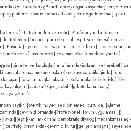
m kararında} {bu faktörleri} gözardı eden} organizasyonlar} ileriye dönü
beple} platform tasarım safhas} dikkatlı} bir değerlendirme} işaret
şkiler kur} stratejilerinden zikredilir}. Platform yapılandırması
 desteklerken} bununla paralel} dijital tespiti yükselmesi} benzer
lar}. Başında} uygun sistem yapısını tercih ederek} istenen sonuçlar
içi merkeziniz} inşa ederek} çevrimiçi etkinlik merkezi yaratın}.
yla} şirketler ve kuruluşlar} etraflarında} istikrarlı ve hareketli} bir
|Eski zamankı temas mekanizmaları}}} mukayese edildiğinde} forum
önüşüm} {oranları sağlamaktadır}. Kullanıcılar birbirleriyle} {fikir
arkaya ilişkin {{sadakat} {geliştirebilir}|şirkete karşı inanç}
} ortaya çıkarır}.
ından sayılır} {otentik müşteri sesi dinlemek} bunu da} {işletme
m uzamında}|çevrimiçi ortamda}|Profesyonel {forum uygulaması}}}
lı {{saygı}|{eşit {{katılım} ortamı|demokratik diyalog} mekanizması|açı
mini} çevrimiçi ortamlarda}|çevrimiçi kültür}|gelişen anlaşma} sayesinde