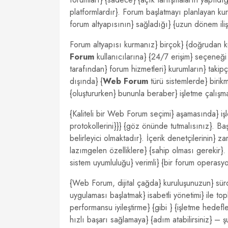
platformlardır}. Forum başlatmayı planlayan ku
forum altyapısının} sağladığı} {uzun dönem ilişk
Forum altyapısı kurmanız} birçok} {doğrudan kull
Forum
kullanıcılarına} {24/7 erişim} seçeneği 
tarafından} forum hizmetleri} kurumların} takipç
dışında} {
Web Forum
türü sistemlerde} birikm
{oluştururken} bununla beraber} işletme çalışma
{Kaliteli bir Web Forum seçimi} aşamasında} işl
protokollerini}}} {göz önünde tutmalısınız}. Başt
belirleyici olmaktadır}. İçerik denetçilerinin} za
lazımgelen özelliklere} {sahip olması gerekir
sistem uyumluluğu} verimli} {bir forum operasyo
{Web Forum, dijital çağda} kuruluşunuzun} sürdür
uygulaması başlatmak} isabetli yönetimi} ile to
performansu iyileştirme} {gibi } {işletme hedefl
hızlı başarı sağlamaya} {adım atabilirsiniz} – 