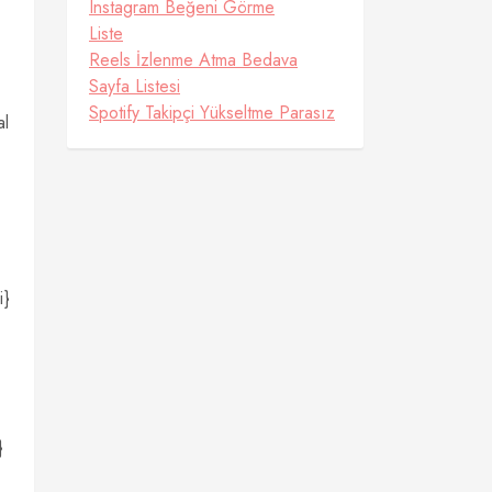
Instagram Beğeni Görme
Liste
Reels İzlenme Atma Bedava
Sayfa Listesi
Spotify Takipçi Yükseltme Parasız
al
i}
}