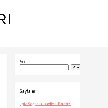
RI
Ara
Ara
Sayfalar
Igtv Beğeni Yükseltme Parasız