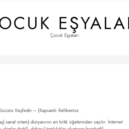
OCUK EŞYALA
Çocuk Eşyaları
n Gücünü Keşfedin – {Kapsamlı Rehberiniz
ş} sanal ortam} dünyasının en kritik öğelerinden sayılır. İnternet
 alanlar değil}, dahası} topluluklar oluşturan hareketli}