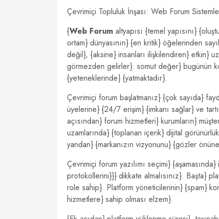
Çevrimiçi Topluluk İnşası: Web Forum Sistemle
{
Web Forum
altyapısı {temel yapısını} {oluşt
ortam} dünyasının} {en kritik} öğelerinden sayıl
değil}, {aksine} insanları ilişkilendiren} etkin
görmezden gelirler}: somut değer} bugünün koşu
{yeteneklerinde} {yatmaktadır}.
Çevrimiçi forum başlatmanız} {çok sayıda} fayd
üyelerine} {24/7 erişim} {imkanı sağlar} ve tartı
açısından} forum hizmetleri} kurumların} müşterile
uzamlarında} {toplanan içerik} dijital görünürl
yandan} {markanızın vizyonunu} {gözler önüne 
Çevrimiçi forum yazılımı seçimi} {aşamasında} i
protokollerini}}} dikkate almalısınız}. Başta} pla
role sahip}. Platform yöneticilerinin} {spam} k
hizmetlere} sahip olması elzem}.
{Ek açıdan} platform yüklenme süresi}, taşınabi