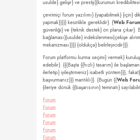
usulde} gelişir} ve prestiji}|kurumun kredibilitesi}
çevrimiçi forum yazılımı} {yapabilmek} {için} dik
yapmak}}}}} kesinlikle gereklidir}. {
Web Foru
güvenliği} ve {teknik destek} ön plana çıkar}.
bağlaması}|usulde} indekslenmesi|çekişe alınm
mekanizması}}}} {oldukça} belirleyicidir}}}.
Forum platformu kurma seçimi} vermek} kuruluşun
edebilir}. {{{Başta {{hızlı} tasarım} ile başlam
ilerletip} iyileştirmeniz} isabetli yöntem}}}, fak
başvurmanız}}} mantıklı}}. {Bugün {{
Web For
{ileriye dönük {{başarısının} teminatı} sayılabilir
Forum
Forum
Forum
Forum
Forum
Forum