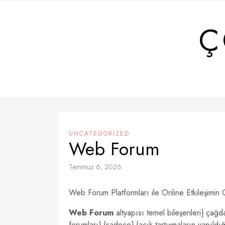
Skip
to
Ç
content
UNCATEGORIZED
Web Forum
Temmuz 6, 2026
Web Forum Platformları ile Online Etkileşimi
Web Forum
altyapısı temel bileşenleri} çağda
forumları} {sadece} {açık tartışmaların yapıldığı