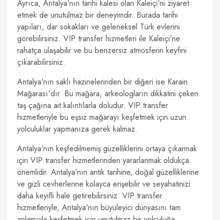
Ayrıca, Antalya'nın tarihi kalesi olan Kaleiçi'ni ziyaret
etmek de unutulmaz bir deneyimdir. Burada tarihi
yapıları, dar sokakları ve geleneksel Türk evlerini
görebilirsiniz. VIP transfer hizmetleri ile Kaleiçi'ne
rahatça ulaşabilir ve bu benzersiz atmosferin keyfini
çıkarabilirsiniz.
Antalya'nın saklı hazinelerinden bir diğeri ise Karain
Mağarası'dır. Bu mağara, arkeologların dikkatini çeken
taş çağına ait kalıntılarla doludur. VIP transfer
hizmetleriyle bu eşsiz mağarayı keşfetmek için uzun
yolculuklar yapmanıza gerek kalmaz.
Antalya'nın keşfedilmemiş güzelliklerini ortaya çıkarmak
için VIP transfer hizmetlerinden yararlanmak oldukça
önemlidir. Antalya'nın antik tarihine, doğal güzelliklerine
ve gizli cevherlerine kolayca erişebilir ve seyahatinizi
daha keyifli hale getirebilirsiniz. VIP transfer
hizmetleriyle, Antalya'nın büyüleyici dünyasını tam
anlamıyla keşfetmek için unutulmaz bir yolculuğa