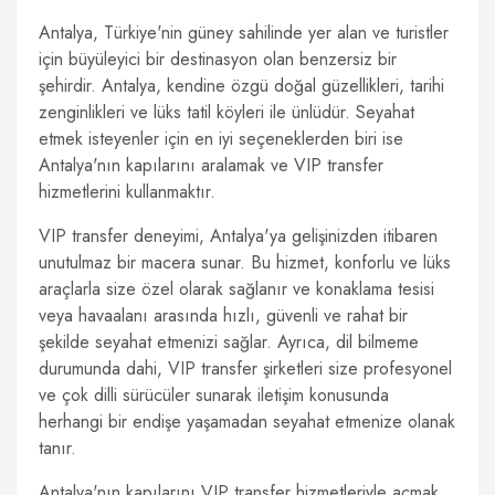
Antalya, Türkiye'nin güney sahilinde yer alan ve turistler
için büyüleyici bir destinasyon olan benzersiz bir
şehirdir. Antalya, kendine özgü doğal güzellikleri, tarihi
zenginlikleri ve lüks tatil köyleri ile ünlüdür. Seyahat
etmek isteyenler için en iyi seçeneklerden biri ise
Antalya'nın kapılarını aralamak ve VIP transfer
hizmetlerini kullanmaktır.
VIP transfer deneyimi, Antalya'ya gelişinizden itibaren
unutulmaz bir macera sunar. Bu hizmet, konforlu ve lüks
araçlarla size özel olarak sağlanır ve konaklama tesisi
veya havaalanı arasında hızlı, güvenli ve rahat bir
şekilde seyahat etmenizi sağlar. Ayrıca, dil bilmeme
durumunda dahi, VIP transfer şirketleri size profesyonel
ve çok dilli sürücüler sunarak iletişim konusunda
herhangi bir endişe yaşamadan seyahat etmenize olanak
tanır.
Antalya'nın kapılarını VIP transfer hizmetleriyle açmak,