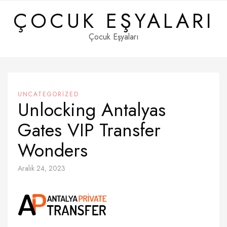
Skip
ÇOCUK EŞYALARI
to
content
Çocuk Eşyaları
UNCATEGORIZED
Unlocking Antalyas
Gates VIP Transfer
Wonders
Aralık 24, 2023