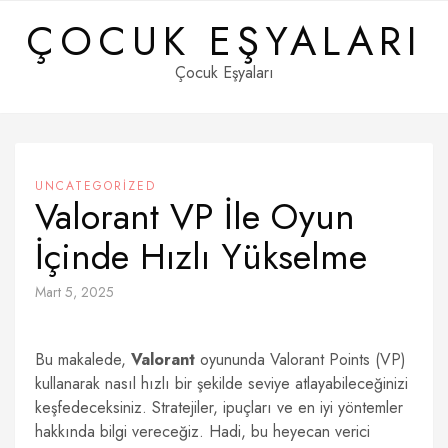
Skip
ÇOCUK EŞYALARI
to
content
Çocuk Eşyaları
UNCATEGORIZED
Valorant VP İle Oyun
İçinde Hızlı Yükselme
Mart 5, 2025
Bu makalede,
Valorant
oyununda Valorant Points (VP)
kullanarak nasıl hızlı bir şekilde seviye atlayabileceğinizi
keşfedeceksiniz. Stratejiler, ipuçları ve en iyi yöntemler
hakkında bilgi vereceğiz. Hadi, bu heyecan verici